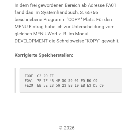
In dem frei gewordenen Bereich ab Adresse FA01
fand das im Systemhandbuch, S. 65/66
beschriebene Programm "COPY" Platz. Für den
MENU-Eintrag habe ich zur Unterscheidung vom
gleichen MENU-Wort z. B. im Modul
DEVELOPMENT die Schreibweise "KOPY" gewählt.
Korrigierte Speicherstellen:
F00F  C3 20 FE

F0A1  7F 7F 4B 4F 50 59 01 ED B0 C9

FE20  EB 5E 23 56 23 EB 19 EB E3 D5 C9
© 2026