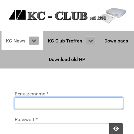
KC-News
KC-Club Treffen
Downloads
Download old HP
Benutzername
*
Passwort
*
Passwo